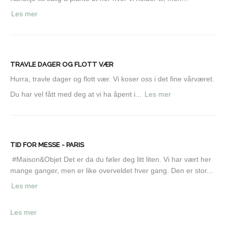
Les mer
TRAVLE DAGER OG FLOTT VÆR
Hurra, travle dager og flott vær. Vi koser oss i det fine vårværet.
Du har vel fått med deg at vi ha åpent i...
Les mer
TID FOR MESSE - PARIS
#Maison&Objet Det er da du føler deg litt liten. Vi har vært her
mange ganger, men er like overveldet hver gang. Den er stor...
Les mer
Les mer