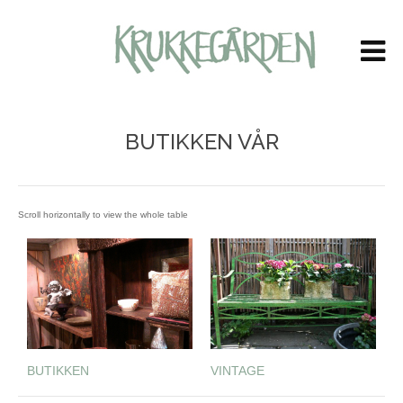
LOG IN
OR
CREATE AN ACCOUNT
Brukernavn
BUTIKKEN VÅR
Passord
Husk meg
Glemt ditt passord?
Glemt ditt brukernavn?
VINTAGE
BUTIKKEN