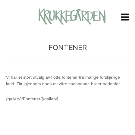
LOG IN
OR
CREATE AN ACCOUNT
Brukernavn
FONTENER
Passord
Husk meg
Vi har et stort utvalg av flotte fontener fra mange forskjellige
land. Titt igjennom noen av våre spennende bilder nedenfor.
{gallery}/Fontener/{/gallery}
Glemt ditt passord?
Glemt ditt brukernavn?