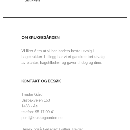
Butikken
OM KRUKKEGÅRDEN
Vi liker å tro at vi har landets beste utvalg i
hagekrukker. I tillegg har vi et ganske stort utvalg
av planter, hagetilbehør og gaver til deg og dine.
KONTAKT OG BESØK
Treider Gård
Drøbakveien 153
1433 - Ås
telefon: 95 17 00 41
post@krukkegaarden.no
Besøk også Galleriet:
Galleri Treider