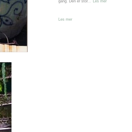
gang. Den er stor...
Les mer
Les mer