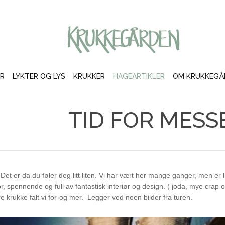
LOG IN
OR
CREATE AN ACCOUNT
ER
LYKTER OG LYS
KRUKKER
HAGEARTIKLER
OM KRUKKEGÅ
Brukernavn
TID FOR MESSE
Passord
Husk meg
Det er da du føler deg litt liten. Vi har vært her mange ganger, men er 
r, spennende og full av fantastisk interiør og design. ( joda, mye crap
e krukke falt vi for-og mer. Legger ved noen bilder fra turen.
Glemt ditt passord?
Glemt ditt brukernavn?