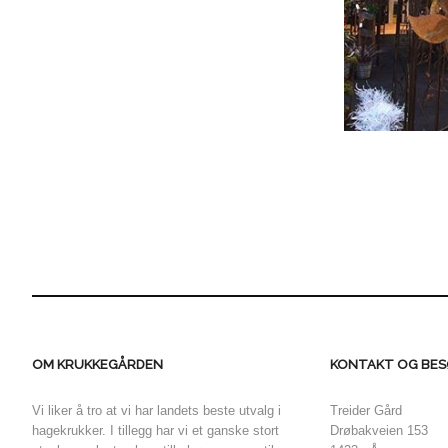
OM KRUKKEGÅRDEN
KONTAKT OG BES
Vi liker å tro at vi har landets beste utvalg i
Treider Gård
hagekrukker. I tillegg har vi et ganske stort
Drøbakveien 153