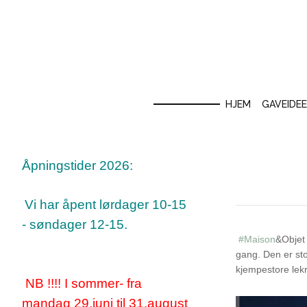
HJEM
GAVEIDE
Åpningstider 2026:
Vi har åpent lørdager 10-15
- søndager 12-15.
#Maison
&Objet 
gang. Den er sto
kjempestore lekr
NB !!!! I sommer- fra
mandag 29.juni til 31.august