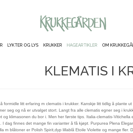
LOG IN
OR
CREATE AN ACCOUNT
ER
LYKTER OG LYS
KRUKKER
HAGEARTIKLER
OM KRUKKEGÅ
Brukernavn
KLEMATIS I K
Passord
Husk meg
 å formidle litt erfaring m clematis i krukker. Kanskje litt tidlig å plante u
mer seg og nå er utvalget stort. Langt fra alle clematis egner seg i kruk
t og klimasonen du bor i. Men her første tips. Italia-clematis-Vitichell
. I dag finnes det mange fin varianter å få kjøpt. Purpurea Plena Elegan
illa m blåtoner er Polish Spirit,dyp lillablå Etoile Violette og mange fler.
Glemt ditt passord?
Glemt ditt brukernavn?