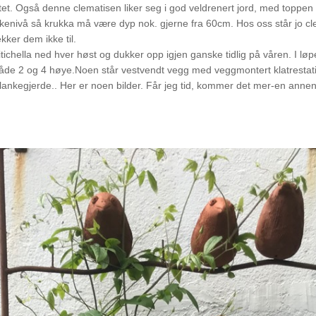
tet. Også denne clematisen liker seg i god veldrenert jord, med toppen
enivå så krukka må være dyp nok. gjerne fra 60cm. Hos oss står jo cle
kker dem ikke til.
itichella ned hver høst og dukker opp igjen ganske tidlig på våren. I l
både 2 og 4 høye.Noen står vestvendt vegg med veggmontert klatrestati
ankegjerde.. Her er noen bilder. Får jeg tid, kommer det mer-en annen