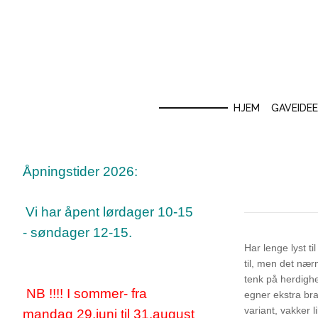
HJEM
GAVEIDE
Åpningstider 2026:
Vi har åpent lørdager 10-15
- søndager 12-15.
Har lenge lyst til
til, men det nær
tenk på herdighe
NB !!!! I sommer- fra
egner ekstra bra
variant, vakker
l
mandag 29.juni til 31.august