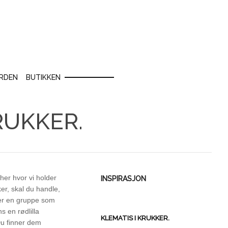
RDEN
BUTIKKEN
RUKKER.
t her hvor vi holder
INSPIRASJON
ker, skal du handle,
a er en gruppe som
s en rødlilla
KLEMATIS I KRUKKER.
 Du finner dem