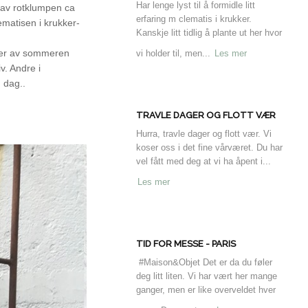
Har lenge lyst til å formidle litt
 av rotklumpen ca
erfaring m clematis i krukker.
matisen i krukker-
Kanskje litt tidlig å plante ut her hvor
øper av sommeren
vi holder til, men...
Les mer
v. Andre i
 dag..
TRAVLE DAGER OG FLOTT VÆR
Hurra, travle dager og flott vær. Vi
koser oss i det fine vårværet. Du har
vel fått med deg at vi ha åpent i...
Les mer
TID FOR MESSE - PARIS
#Maison&Objet Det er da du føler
deg litt liten. Vi har vært her mange
ganger, men er like overveldet hver